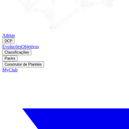
Atletas
DCP
Evoluções
Objetivos
Classificações
Packs
Construtor de Plantéis
MyClub