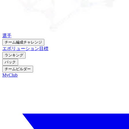
選手
チーム編成チャレンジ
エボリューション
目標
ランキング
パック
チームビルダー
MyClub