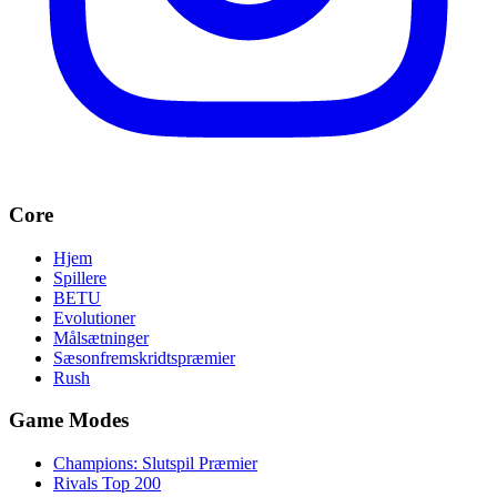
Core
Hjem
Spillere
BETU
Evolutioner
Målsætninger
Sæsonfremskridtspræmier
Rush
Game Modes
Champions: Slutspil Præmier
Rivals Top 200