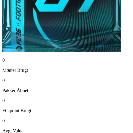
0
Mønter
Brugt
0
Pakker
Åbnet
0
FC-point
Brugt
0
Avg. Value