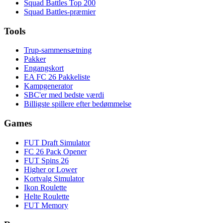
Squad Battles Top 200
Squad Battles-præmier
Tools
Trup-sammensætning
Pakker
Engangskort
EA FC 26 Pakkeliste
Kampgenerator
SBC'er med bedste værdi
Billigste spillere efter bedømmelse
Games
FUT Draft Simulator
FC 26 Pack Opener
FUT Spins 26
Higher or Lower
Kortvalg Simulator
Ikon Roulette
Helte Roulette
FUT Memory