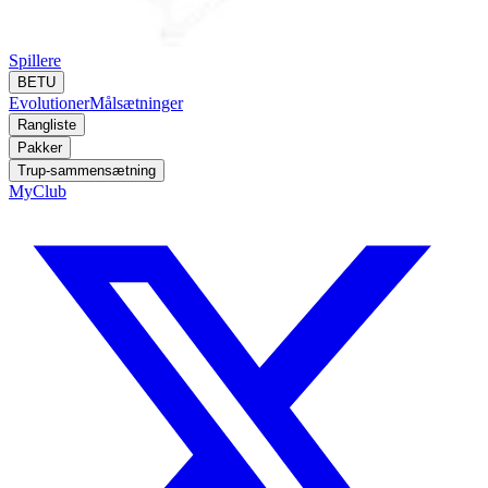
Spillere
BETU
Evolutioner
Målsætninger
Rangliste
Pakker
Trup-sammensætning
MyClub