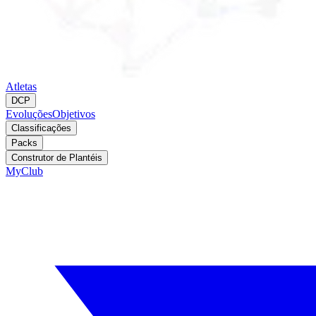
Atletas
DCP
Evoluções
Objetivos
Classificações
Packs
Construtor de Plantéis
MyClub