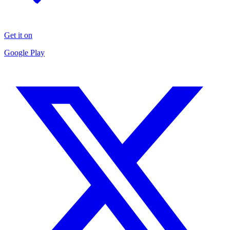
Get it on
Google Play