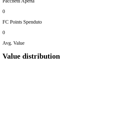
Pacchetti
Aperta
0
FC Points
Spenduto
0
Avg. Value
Value distribution