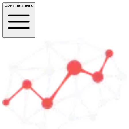
Open main menu