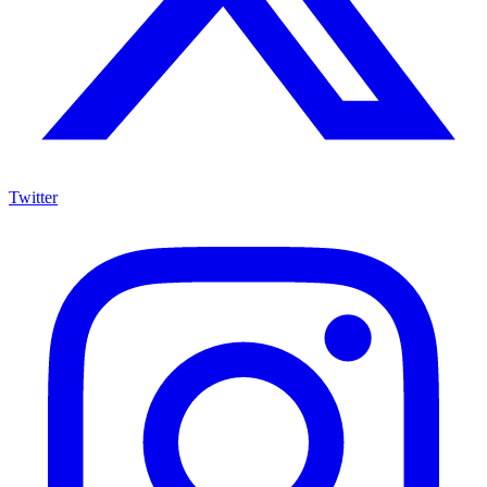
Twitter