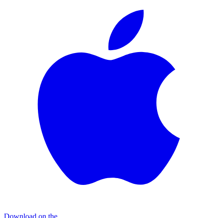
Download on the