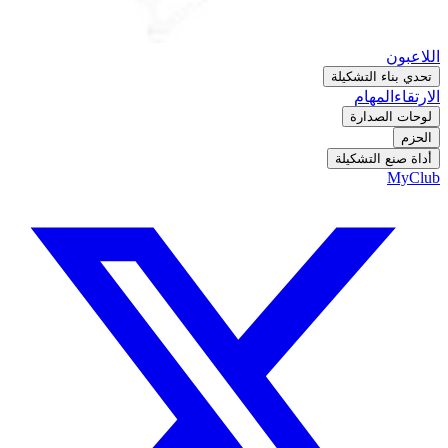
اللاعبون
تحدي بناء التشكيلة
الارتقاء
المهام
لوحات الصدارة
الحزم
أداة صنع التشكيلة
MyClub