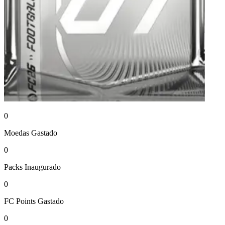
0
Moedas
Gastado
0
Packs
Inaugurado
0
FC Points
Gastado
0