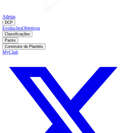
Atletas
DCP
Evoluções
Objetivos
Classificações
Packs
Construtor de Plantéis
MyClub