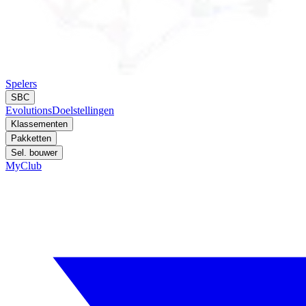
Spelers
SBC
Evolutions
Doelstellingen
Klassementen
Pakketten
Sel. bouwer
MyClub