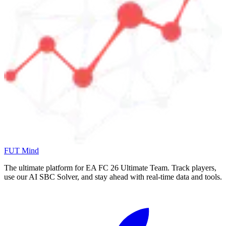
FUT Mind
The ultimate platform for EA FC
26
Ultimate Team. Track players,
use our AI SBC Solver, and stay ahead with real-time data and tools.