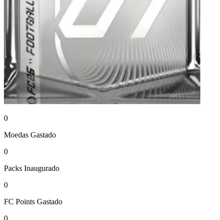
0
Moedas
Gastado
0
Packs
Inaugurado
0
FC Points
Gastado
0