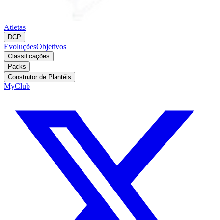
Atletas
DCP
Evoluções
Objetivos
Classificações
Packs
Construtor de Plantéis
MyClub