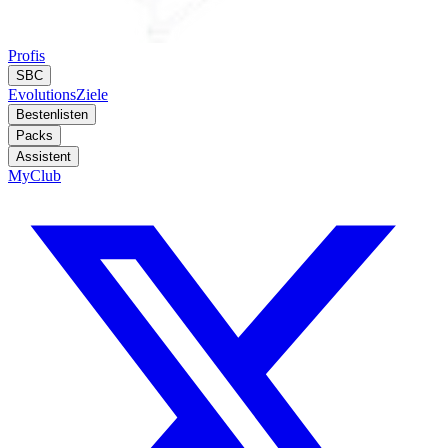
Profis
SBC
Evolutions
Ziele
Bestenlisten
Packs
Assistent
MyClub