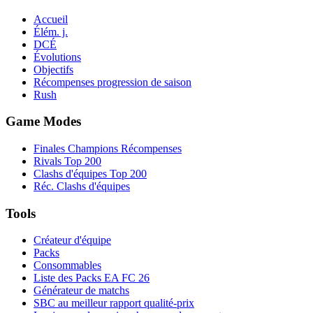
Accueil
Élém. j.
DCÉ
Évolutions
Objectifs
Récompenses progression de saison
Rush
Game Modes
Finales Champions Récompenses
Rivals Top 200
Clashs d'équipes Top 200
Réc. Clashs d'équipes
Tools
Créateur d'équipe
Packs
Consommables
Liste des Packs EA FC 26
Générateur de matchs
SBC au meilleur rapport qualité-prix