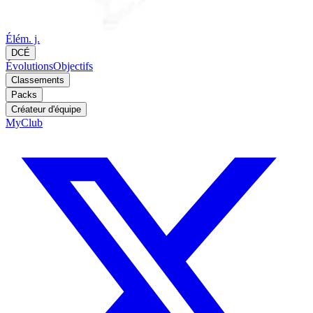
Élém. j.
DCÉ
Évolutions
Objectifs
Classements
Packs
Créateur d'équipe
MyClub