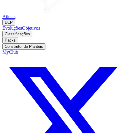
Atletas
DCP
Evoluções
Objetivos
Classificações
Packs
Construtor de Plantéis
MyClub