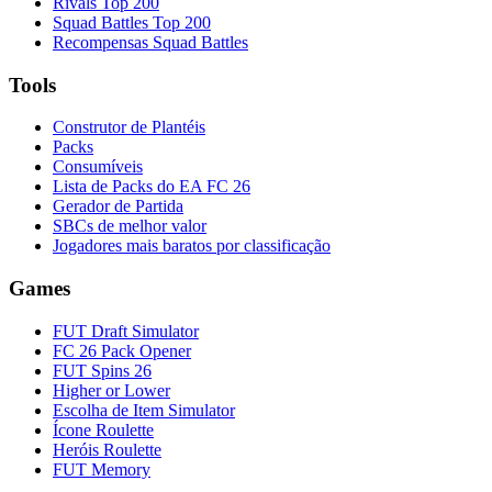
Rivals Top 200
Squad Battles Top 200
Recompensas Squad Battles
Tools
Construtor de Plantéis
Packs
Consumíveis
Lista de Packs do EA FC 26
Gerador de Partida
SBCs de melhor valor
Jogadores mais baratos por classificação
Games
FUT Draft Simulator
FC 26 Pack Opener
FUT Spins 26
Higher or Lower
Escolha de Item Simulator
Ícone Roulette
Heróis Roulette
FUT Memory