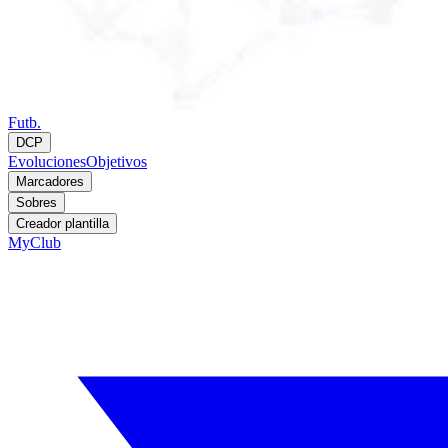
Futb.
DCP
Evoluciones
Objetivos
Marcadores
Sobres
Creador plantilla
MyClub