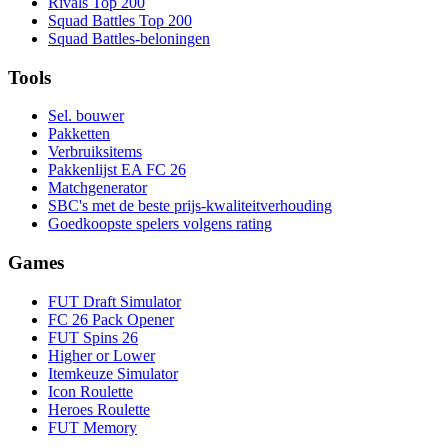
Rivals Top 200
Squad Battles Top 200
Squad Battles-beloningen
Tools
Sel. bouwer
Pakketten
Verbruiksitems
Pakkenlijst EA FC 26
Matchgenerator
SBC's met de beste prijs-kwaliteitverhouding
Goedkoopste spelers volgens rating
Games
FUT Draft Simulator
FC 26 Pack Opener
FUT Spins 26
Higher or Lower
Itemkeuze Simulator
Icon Roulette
Heroes Roulette
FUT Memory