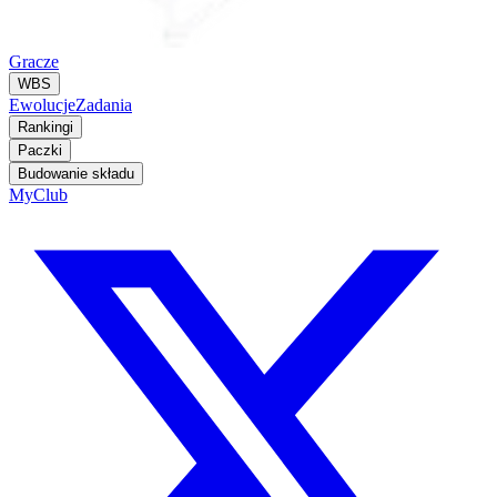
Gracze
WBS
Ewolucje
Zadania
Rankingi
Paczki
Budowanie składu
MyClub