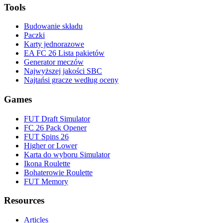
Tools
Budowanie składu
Paczki
Karty jednorazowe
EA FC 26 Lista pakietów
Generator meczów
Najwyższej jakości SBC
Najtańsi gracze według oceny
Games
FUT Draft Simulator
FC 26 Pack Opener
FUT Spins 26
Higher or Lower
Karta do wyboru Simulator
Ikona Roulette
Bohaterowie Roulette
FUT Memory
Resources
Articles