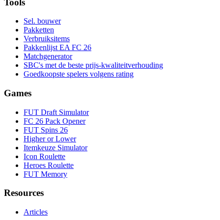
Tools
Sel. bouwer
Pakketten
Verbruiksitems
Pakkenlijst EA FC 26
Matchgenerator
SBC's met de beste prijs-kwaliteitverhouding
Goedkoopste spelers volgens rating
Games
FUT Draft Simulator
FC 26 Pack Opener
FUT Spins 26
Higher or Lower
Itemkeuze Simulator
Icon Roulette
Heroes Roulette
FUT Memory
Resources
Articles