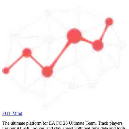
FUT Mind
The ultimate platform for EA FC
26
Ultimate Team. Track players,
use our AI SBC Solver, and stay ahead with real-time data and tools.