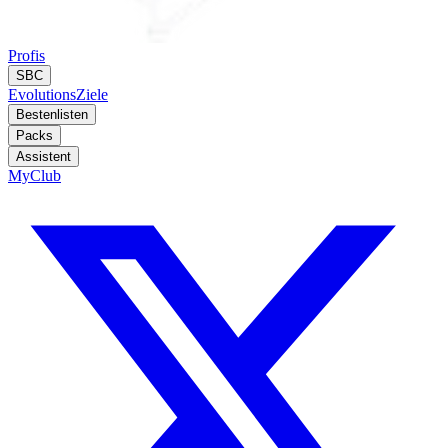
Profis
SBC
Evolutions
Ziele
Bestenlisten
Packs
Assistent
MyClub