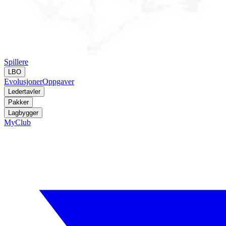
Spillere
LBO
Evolusjoner
Oppgaver
Ledertavler
Pakker
Lagbygger
MyClub