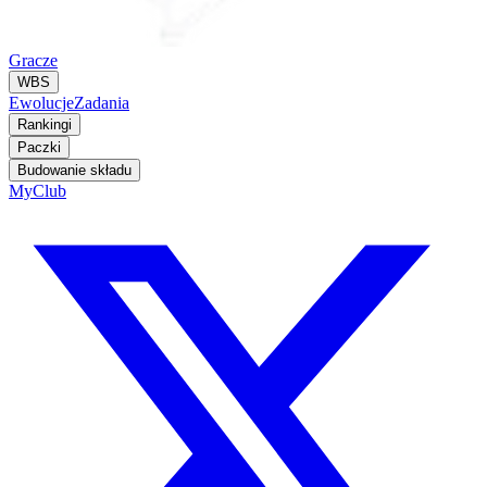
Gracze
WBS
Ewolucje
Zadania
Rankingi
Paczki
Budowanie składu
MyClub