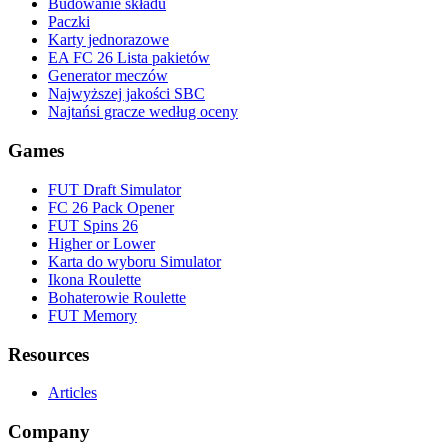
Budowanie składu
Paczki
Karty jednorazowe
EA FC 26 Lista pakietów
Generator meczów
Najwyższej jakości SBC
Najtańsi gracze według oceny
Games
FUT Draft Simulator
FC 26 Pack Opener
FUT Spins 26
Higher or Lower
Karta do wyboru Simulator
Ikona Roulette
Bohaterowie Roulette
FUT Memory
Resources
Articles
Company