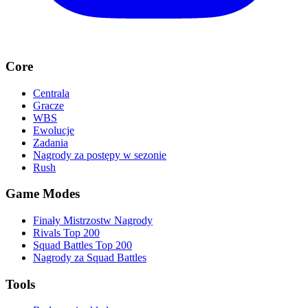
Core
Centrala
Gracze
WBS
Ewolucje
Zadania
Nagrody za postępy w sezonie
Rush
Game Modes
Finały Mistrzostw Nagrody
Rivals Top 200
Squad Battles Top 200
Nagrody za Squad Battles
Tools