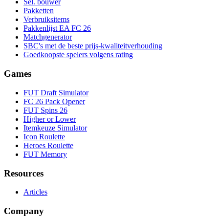
Sel. bouwer
Pakketten
Verbruiksitems
Pakkenlijst EA FC 26
Matchgenerator
SBC's met de beste prijs-kwaliteitverhouding
Goedkoopste spelers volgens rating
Games
FUT Draft Simulator
FC 26 Pack Opener
FUT Spins 26
Higher or Lower
Itemkeuze Simulator
Icon Roulette
Heroes Roulette
FUT Memory
Resources
Articles
Company