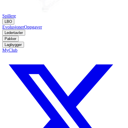
Spillere
LBO
Evolusjoner
Oppgaver
Ledertavler
Pakker
Lagbygger
MyClub