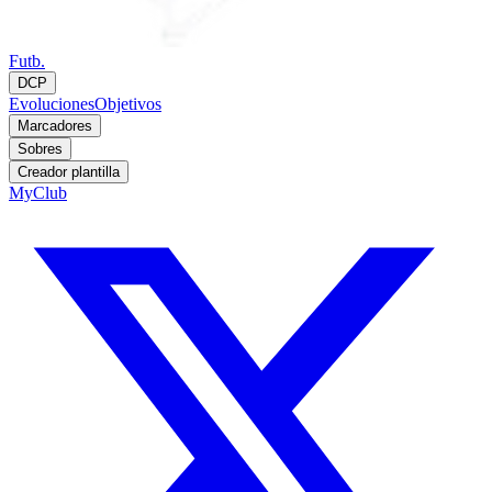
Futb.
DCP
Evoluciones
Objetivos
Marcadores
Sobres
Creador plantilla
MyClub