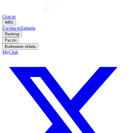
Gracze
WBS
Ewolucje
Zadania
Rankingi
Paczki
Budowanie składu
MyClub