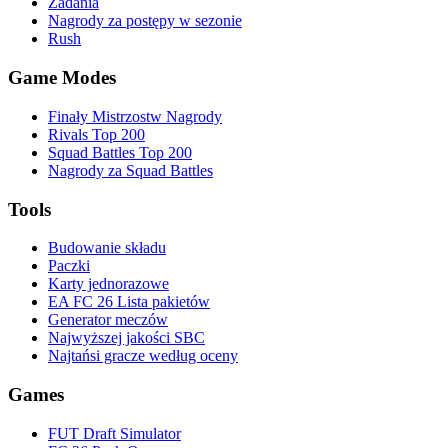
Zadania
Nagrody za postępy w sezonie
Rush
Game Modes
Finały Mistrzostw Nagrody
Rivals Top 200
Squad Battles Top 200
Nagrody za Squad Battles
Tools
Budowanie składu
Paczki
Karty jednorazowe
EA FC 26 Lista pakietów
Generator meczów
Najwyższej jakości SBC
Najtańsi gracze według oceny
Games
FUT Draft Simulator