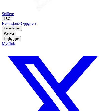
Spillere
LBO
Evolusjoner
Oppgaver
Ledertavler
Pakker
Lagbygger
MyClub