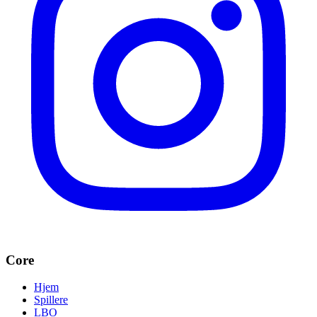
Core
Hjem
Spillere
LBO