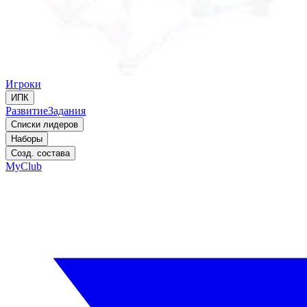
Игроки
ИПК
Развитие
Задания
Списки лидеров
Наборы
Созд. состава
MyClub