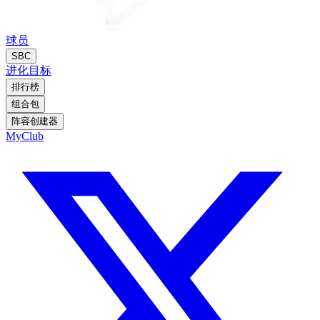
球员
SBC
进化
目标
排行榜
组合包
阵容创建器
MyClub