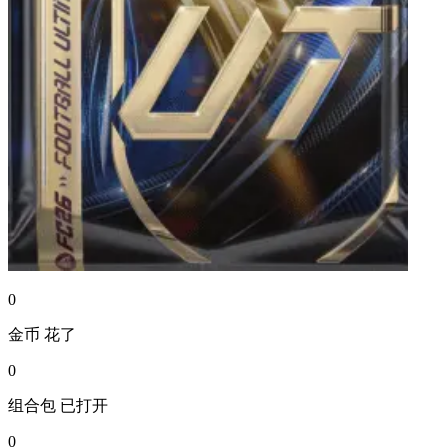
0
金币
花了
0
组合包
已打开
0