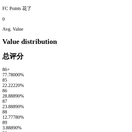
FC Points
花了
0
Avg. Value
Value distribution
总评分
86+
77.78000
%
85
22.22220
%
86
28.88890
%
87
23.88890
%
88
12.77780
%
89
3.88890
%