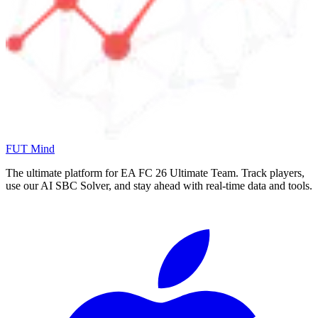
FUT Mind
The ultimate platform for EA FC
26
Ultimate Team. Track players,
use our AI SBC Solver, and stay ahead with real-time data and tools.