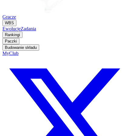
Gracze
WBS
Ewolucje
Zadania
Rankingi
Paczki
Budowanie składu
MyClub