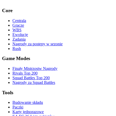
Core
Centrala
Gracze
WBS
Ewolucje
Zadania
Nagrody za postępy w sezonie
Rush
Game Modes
Finały Mistrzostw Nagrody
Rivals Top 200
Squad Battles Top 200
Nagrody za Squad Battles
Tools
Budowanie składu
Paczki
Karty jednorazowe