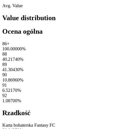
Avg. Value
Value distribution
Ocena ogólna
86+
100.00000
%
88
40.21740
%
89
41.30430
%
90
10.86960
%
91
6.52170
%
92
1.08700
%
Rzadkość
Karta bohaterska Fantasy FC