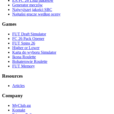
EA FC 26 Lista pakietów
Generator meczów
Najwyższej jakości SBC
Najtańsi gracze według oceny
Games
FUT Draft Simulator
FC 26 Pack Opener
FUT Spins 26
Higher or Lower
Karta do wyboru Simulator
Ikona Roulette
Bohaterowie Roulette
FUT Memory
Resources
Articles
Company
MyClub.gg
Kontakt