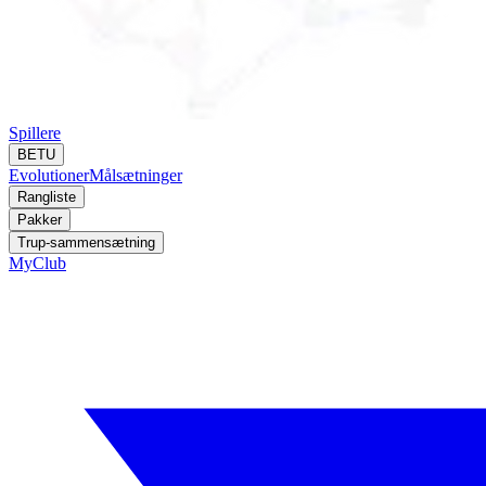
Spillere
BETU
Evolutioner
Målsætninger
Rangliste
Pakker
Trup-sammensætning
MyClub