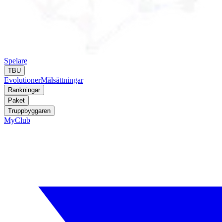
Spelare
TBU
Evolutioner
Målsättningar
Rankningar
Paket
Truppbyggaren
MyClub