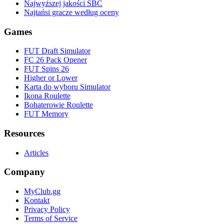
Najwyższej jakości SBC
Najtańsi gracze według oceny
Games
FUT Draft Simulator
FC 26 Pack Opener
FUT Spins 26
Higher or Lower
Karta do wyboru Simulator
Ikona Roulette
Bohaterowie Roulette
FUT Memory
Resources
Articles
Company
MyClub.gg
Kontakt
Privacy Policy
Terms of Service