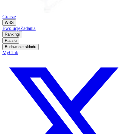
Gracze
WBS
Ewolucje
Zadania
Rankingi
Paczki
Budowanie składu
MyClub