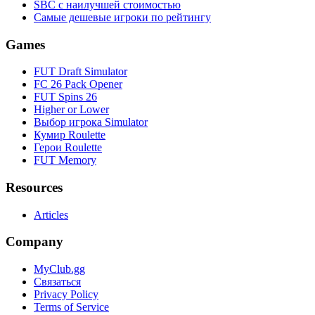
SBC с наилучшей стоимостью
Самые дешевые игроки по рейтингу
Games
FUT Draft Simulator
FC 26 Pack Opener
FUT Spins 26
Higher or Lower
Выбор игрока Simulator
Кумир Roulette
Герои Roulette
FUT Memory
Resources
Articles
Company
MyClub.gg
Связаться
Privacy Policy
Terms of Service