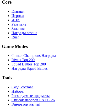
Core
Главная
Игроки
ИПК
Развитие
Задания
Награды сезона
Rush
Game Modes
Финал Champions Награды
Rivals Top 200
Squad Battles Top 200
Награды Squad Battles
Tools
Созд. состава
Наборы
Расходуемые предметы
Список наборов EA FC 26
Генератор матчей