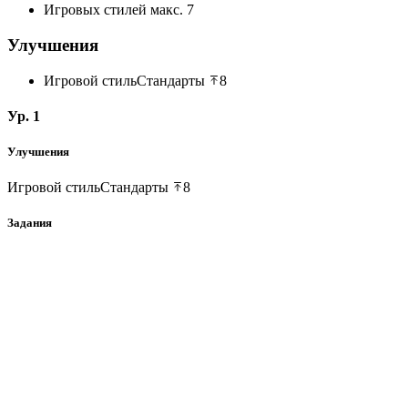
Игровых стилей
макс. 7
Улучшения
Игровой стиль
Стандарты
8
Ур. 1
Улучшения
Игровой стиль
Стандарты
8
Задания