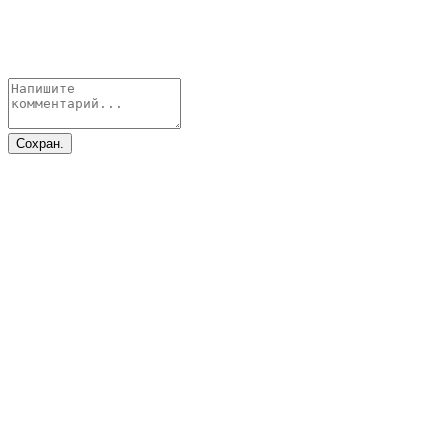
Сохран.