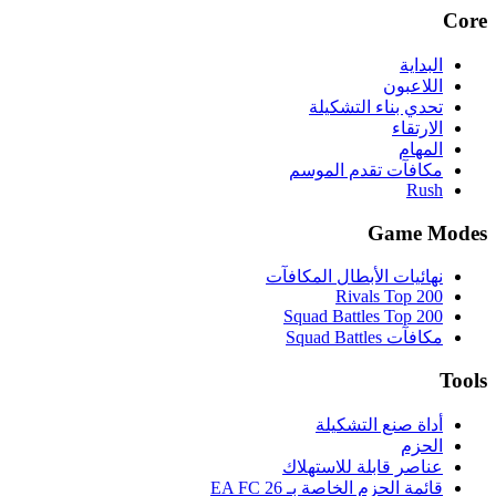
Core
البداية
اللاعبون
تحدي بناء التشكيلة
الارتقاء
المهام
مكافآت تقدم الموسم
Rush
Game Modes
نهائيات الأبطال المكافآت
Rivals Top 200
Squad Battles Top 200
مكافآت Squad Battles
Tools
أداة صنع التشكيلة
الحزم
عناصر قابلة للاستهلاك
قائمة الحزم الخاصة بـ EA FC 26