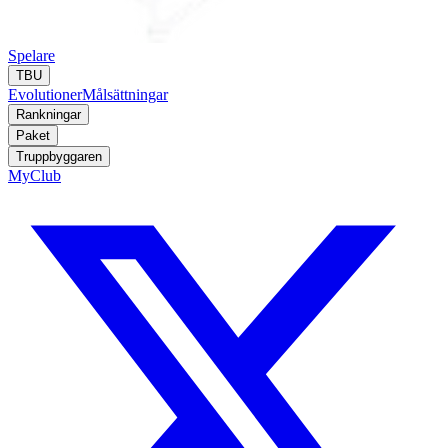
Spelare
TBU
Evolutioner
Målsättningar
Rankningar
Paket
Truppbyggaren
MyClub