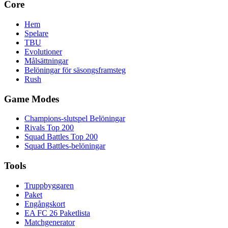
Core
Hem
Spelare
TBU
Evolutioner
Målsättningar
Belöningar för säsongsframsteg
Rush
Game Modes
Champions-slutspel Belöningar
Rivals Top 200
Squad Battles Top 200
Squad Battles-belöningar
Tools
Truppbyggaren
Paket
Engångskort
EA FC 26 Paketlista
Matchgenerator