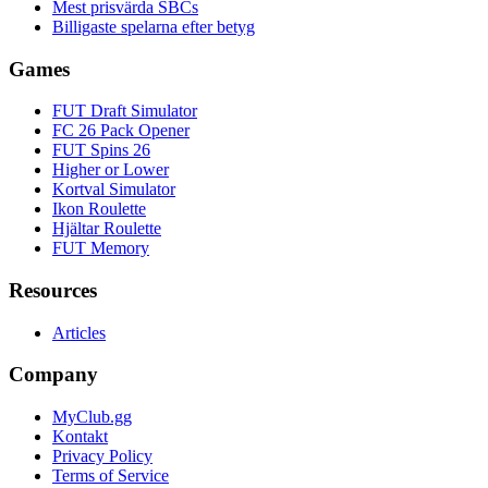
Mest prisvärda SBCs
Billigaste spelarna efter betyg
Games
FUT Draft Simulator
FC 26 Pack Opener
FUT Spins 26
Higher or Lower
Kortval Simulator
Ikon Roulette
Hjältar Roulette
FUT Memory
Resources
Articles
Company
MyClub.gg
Kontakt
Privacy Policy
Terms of Service