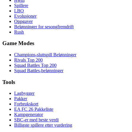
Hjem
Spillere
LBO
Evolusjoner
Oppgaver
Belønninger for sesongfremdrift
Rush
Game Modes
Champions-sluttspill Belønninger
Rivals Top 200
Squad Battles Top 200
Squad Battles-belønninger
Tools
Lagbygger
Pakker
Forbrukskort
EA FC 26 Pakkeliste
Kampgenerator
SBC-er med beste verdi
Billigste spillere etter vurdering