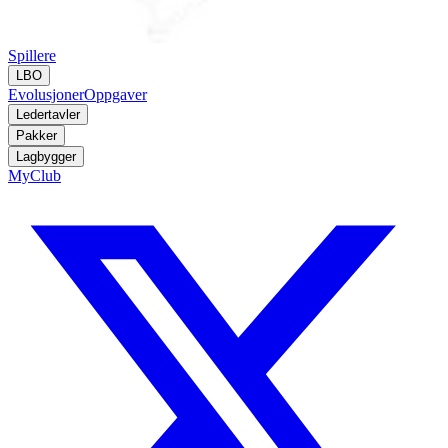
Spillere
LBO
Evolusjoner
Oppgaver
Ledertavler
Pakker
Lagbygger
MyClub