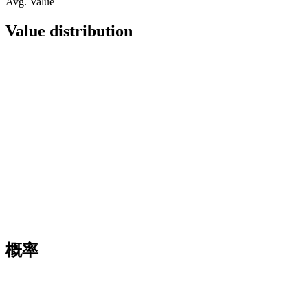
Avg. Value
Value distribution
概率