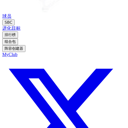
球员
SBC
进化
目标
排行榜
组合包
阵容创建器
MyClub