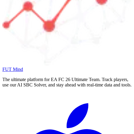
FUT Mind
The ultimate platform for EA FC
26
Ultimate Team. Track players,
use our AI SBC Solver, and stay ahead with real-time data and tools.