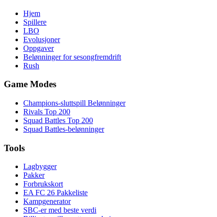
Hjem
Spillere
LBO
Evolusjoner
Oppgaver
Belønninger for sesongfremdrift
Rush
Game Modes
Champions-sluttspill Belønninger
Rivals Top 200
Squad Battles Top 200
Squad Battles-belønninger
Tools
Lagbygger
Pakker
Forbrukskort
EA FC 26 Pakkeliste
Kampgenerator
SBC-er med beste verdi