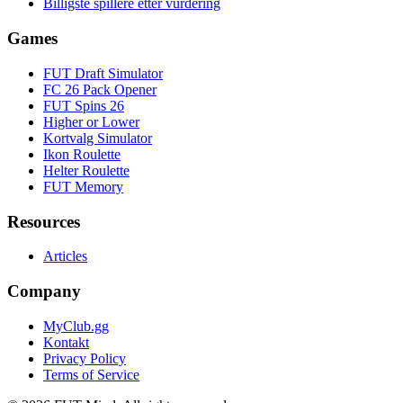
Billigste spillere etter vurdering
Games
FUT Draft Simulator
FC 26 Pack Opener
FUT Spins 26
Higher or Lower
Kortvalg Simulator
Ikon Roulette
Helter Roulette
FUT Memory
Resources
Articles
Company
MyClub.gg
Kontakt
Privacy Policy
Terms of Service