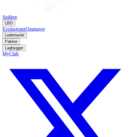
Spillere
LBO
Evolusjoner
Oppgaver
Ledertavler
Pakker
Lagbygger
MyClub