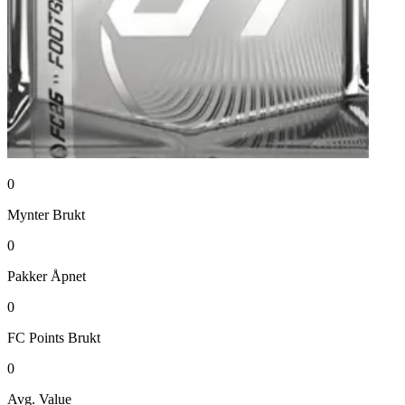
0
Mynter
Brukt
0
Pakker
Åpnet
0
FC Points
Brukt
0
Avg. Value