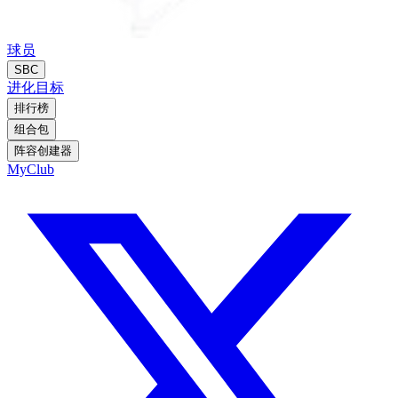
球员
SBC
进化
目标
排行榜
组合包
阵容创建器
MyClub