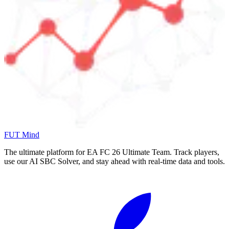
FUT Mind
The ultimate platform for EA FC
26
Ultimate Team. Track players,
use our AI SBC Solver, and stay ahead with real-time data and tools.