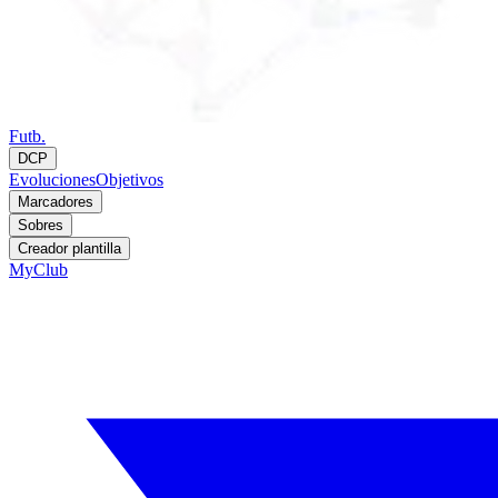
Futb.
DCP
Evoluciones
Objetivos
Marcadores
Sobres
Creador plantilla
MyClub