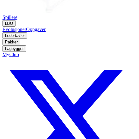
Spillere
LBO
Evolusjoner
Oppgaver
Ledertavler
Pakker
Lagbygger
MyClub