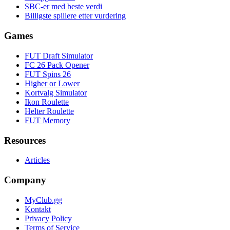
SBC-er med beste verdi
Billigste spillere etter vurdering
Games
FUT Draft Simulator
FC 26 Pack Opener
FUT Spins 26
Higher or Lower
Kortvalg Simulator
Ikon Roulette
Helter Roulette
FUT Memory
Resources
Articles
Company
MyClub.gg
Kontakt
Privacy Policy
Terms of Service