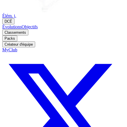
Élém. j.
DCÉ
Évolutions
Objectifs
Classements
Packs
Créateur d'équipe
MyClub