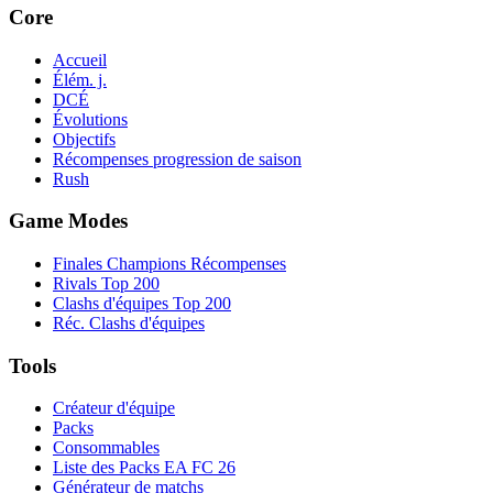
Core
Accueil
Élém. j.
DCÉ
Évolutions
Objectifs
Récompenses progression de saison
Rush
Game Modes
Finales Champions Récompenses
Rivals Top 200
Clashs d'équipes Top 200
Réc. Clashs d'équipes
Tools
Créateur d'équipe
Packs
Consommables
Liste des Packs EA FC 26
Générateur de matchs