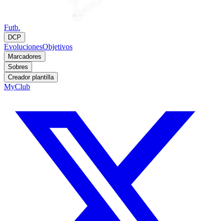
Futb.
DCP
Evoluciones
Objetivos
Marcadores
Sobres
Creador plantilla
MyClub