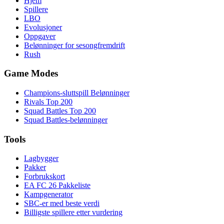
Hjem
Spillere
LBO
Evolusjoner
Oppgaver
Belønninger for sesongfremdrift
Rush
Game Modes
Champions-sluttspill Belønninger
Rivals Top 200
Squad Battles Top 200
Squad Battles-belønninger
Tools
Lagbygger
Pakker
Forbrukskort
EA FC 26 Pakkeliste
Kampgenerator
SBC-er med beste verdi
Billigste spillere etter vurdering