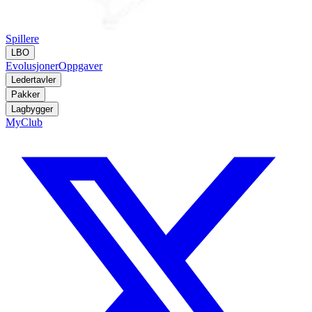
Spillere
LBO
Evolusjoner
Oppgaver
Ledertavler
Pakker
Lagbygger
MyClub