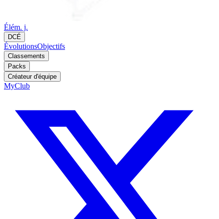
Élém. j.
DCÉ
Évolutions
Objectifs
Classements
Packs
Créateur d'équipe
MyClub