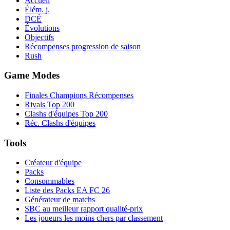
Accueil
Élém. j.
DCÉ
Évolutions
Objectifs
Récompenses progression de saison
Rush
Game Modes
Finales Champions Récompenses
Rivals Top 200
Clashs d'équipes Top 200
Réc. Clashs d'équipes
Tools
Créateur d'équipe
Packs
Consommables
Liste des Packs EA FC 26
Générateur de matchs
SBC au meilleur rapport qualité-prix
Les joueurs les moins chers par classement