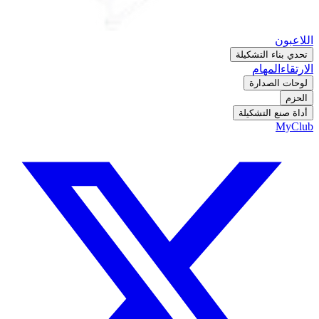
اللاعبون
تحدي بناء التشكيلة
الارتقاء
المهام
لوحات الصدارة
الحزم
أداة صنع التشكيلة
MyClub