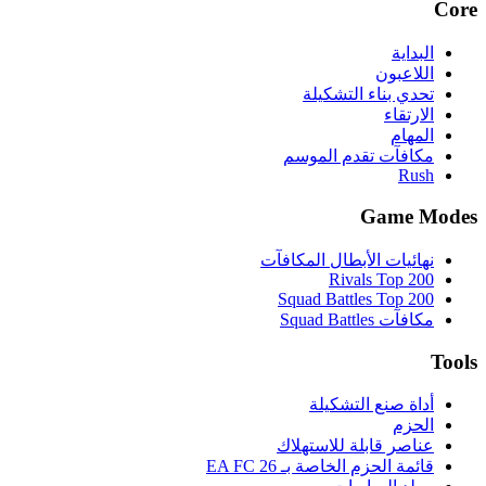
Core
البداية
اللاعبون
تحدي بناء التشكيلة
الارتقاء
المهام
مكافآت تقدم الموسم
Rush
Game Modes
نهائيات الأبطال المكافآت
Rivals Top 200
Squad Battles Top 200
مكافآت Squad Battles
Tools
أداة صنع التشكيلة
الحزم
عناصر قابلة للاستهلاك
قائمة الحزم الخاصة بـ EA FC 26