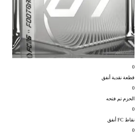
0
قطعة نقدية
أنفق
0
الحزم
تم فتحه
0
نقاط FC
أنفق
0