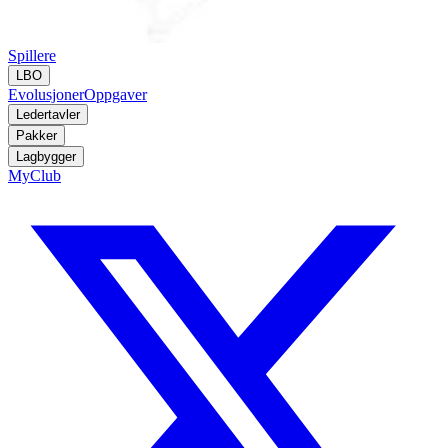
Spillere
LBO
Evolusjoner
Oppgaver
Ledertavler
Pakker
Lagbygger
MyClub