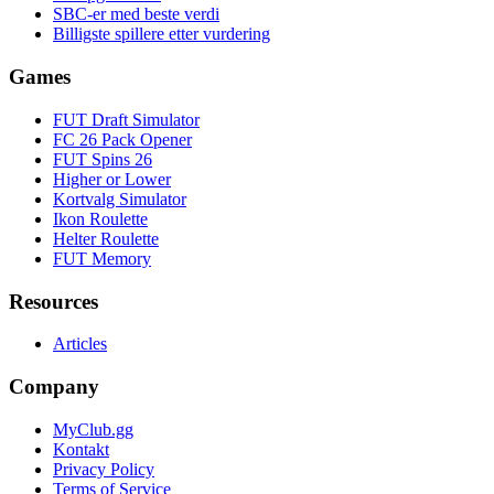
SBC-er med beste verdi
Billigste spillere etter vurdering
Games
FUT Draft Simulator
FC 26 Pack Opener
FUT Spins 26
Higher or Lower
Kortvalg Simulator
Ikon Roulette
Helter Roulette
FUT Memory
Resources
Articles
Company
MyClub.gg
Kontakt
Privacy Policy
Terms of Service