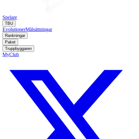
Spelare
TBU
Evolutioner
Målsättningar
Rankningar
Paket
Truppbyggaren
MyClub