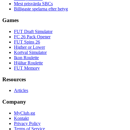
Mest prisvärda SBCs
Billigaste spelarna efter betyg
Games
FUT Draft Simulator
FC 26 Pack Opener
FUT Spins 26
Higher or Lower
Kortval Simulator
Ikon Roulette
Hjältar Roulette
FUT Memory
Resources
Articles
Company
MyClub.gg
Kontakt
Privacy Policy
Terms of Service