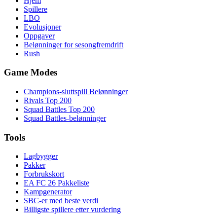
Hjem
Spillere
LBO
Evolusjoner
Oppgaver
Belønninger for sesongfremdrift
Rush
Game Modes
Champions-sluttspill Belønninger
Rivals Top 200
Squad Battles Top 200
Squad Battles-belønninger
Tools
Lagbygger
Pakker
Forbrukskort
EA FC 26 Pakkeliste
Kampgenerator
SBC-er med beste verdi
Billigste spillere etter vurdering