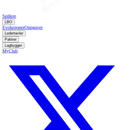
Spillere
LBO
Evolusjoner
Oppgaver
Ledertavler
Pakker
Lagbygger
MyClub