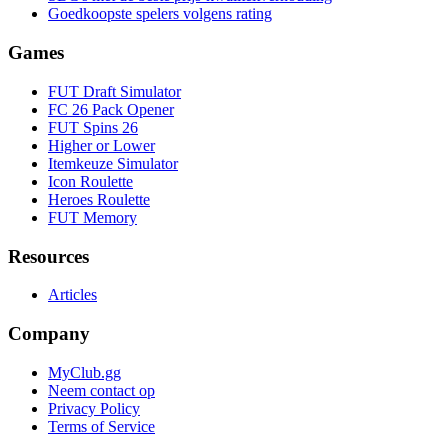
Goedkoopste spelers volgens rating
Games
FUT Draft Simulator
FC 26 Pack Opener
FUT Spins 26
Higher or Lower
Itemkeuze Simulator
Icon Roulette
Heroes Roulette
FUT Memory
Resources
Articles
Company
MyClub.gg
Neem contact op
Privacy Policy
Terms of Service