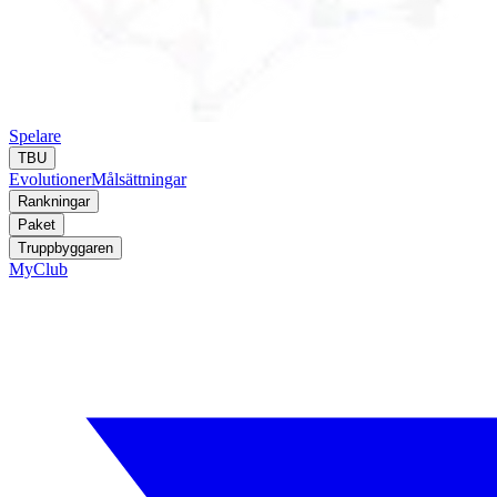
Spelare
TBU
Evolutioner
Målsättningar
Rankningar
Paket
Truppbyggaren
MyClub